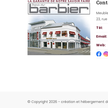
Cont
Meubles
23, rue
Tél:
Email:
Web:
© Copyright 2026 -
création
et
hébergement de