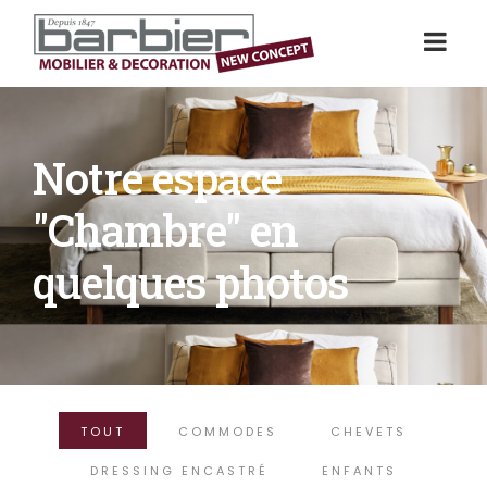
Notre espace
"Chambre" en
quelques photos
TOUT
COMMODES
CHEVETS
DRESSING ENCASTRÉ
ENFANTS